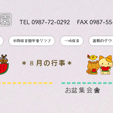
園
TEL 0987-72-0292 FAX 0987-55
串間保育園学童クラブ
一時保育
書類のダウ
８
＊
月の行事＊
​お盆集会🌼