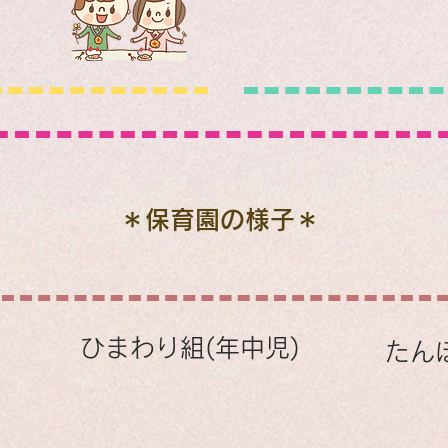
＊保育園の様子＊
​ひまわり組(年中​児)
たん