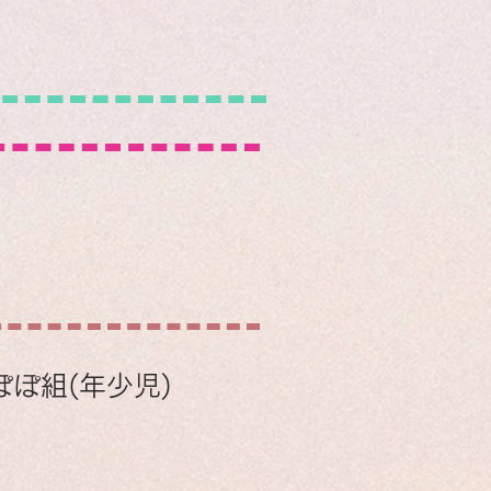
ぽぽ組(年少児)