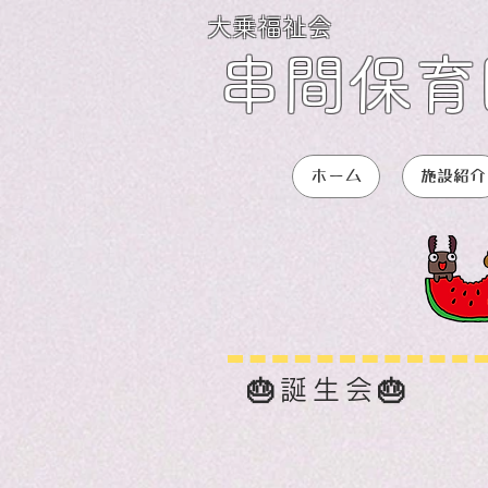
大乗福祉会
串間保育
ホーム
施設紹介
🎂誕生会🎂