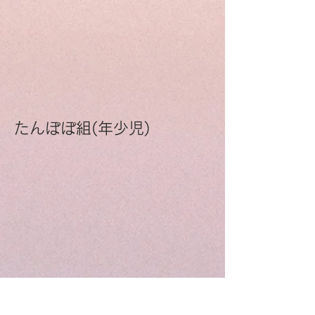
たんぽぽ組(年少児)
ばら組(２歳児)