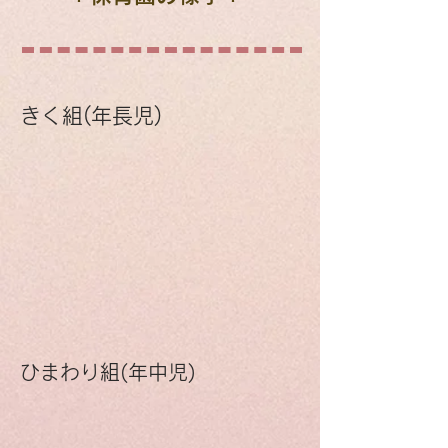
きく組(年長児)
​ひまわり組(年中​児)